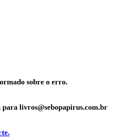
formado sobre o erro.
la para livros@sebopapirus.com.br
te.