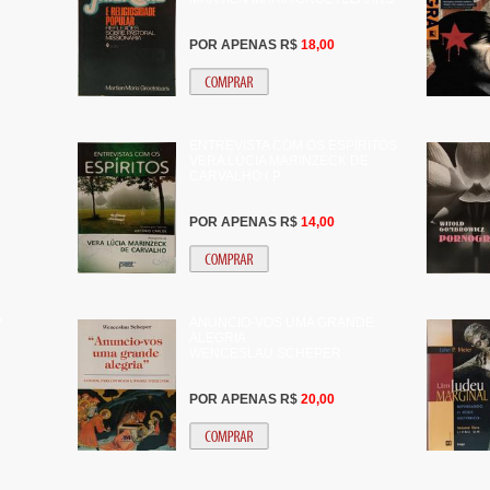
POR APENAS R$
18,00
ENTREVISTA COM OS ESPÍRITOS
VERA LÚCIA MARINZECK DE
CARVALHO ( P
POR APENAS R$
14,00
?
ANUNCIO-VOS UMA GRANDE
ALEGRIA
WENCESLAU SCHEPER
POR APENAS R$
20,00