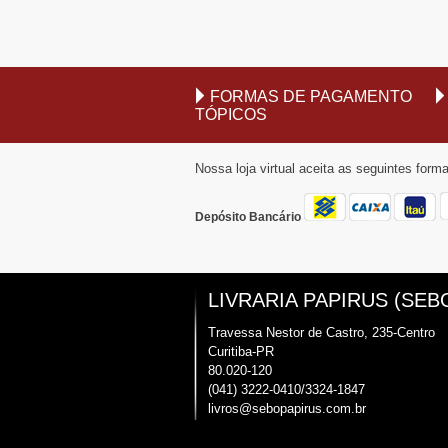
FORMAS DE PAGAMENTO
TÓPICOS
Nossa loja virtual aceita as seguintes for
Depósito Bancário
LIVRARIA PAPIRUS (SEB
Travessa Nestor de Castro, 235-Centro
Curitiba-PR
80.020-120
(041) 3222-0410/3324-1847
livros@sebopapirus.com.br