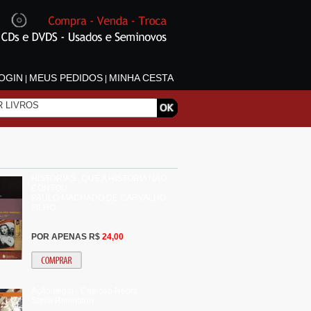
OGIN
MEUS PEDIDOS
MINHA CESTA
|
|
HISTORIAS...QUE A HISTORIA NAO
CONTOU
PAULO MACHADO DE CARVALHO
FILHO
POR APENAS R$
24,00
Ação Ilegal - Coleção Negra
Stella Rimington