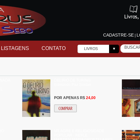
CADASTRE-SE
L
|
LISTAGENS
CONTATO
LIVROS
▼
 NADA
DELIRIO DE TURING
Edmundo Paz Soldan
LL
POR APENAS R$
24,00
DO
MILAGRE E RELIGIOSIDADE
POPULAR - REFLE
MARTIEN MARIA GROETELAARS