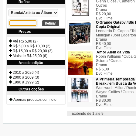
Glenn Close / Cameron D
Refine
Outros
Drama
R$ 20,00
Dvd Filme
O Grande Gatsby / Blu 
Copia Original
Leonardo Di Caprio / To
Preços
Mulligan / Joel Edgerton
Drama
Até R$ 5,00 (2)
R$ 40,00
R$ 5,00 a R$ 10,00 (2)
Dvd Filme
R$ 15,00 a R$ 20,00 (3)
Amor Alem da Vida
Mais de R$ 25,00 (6)
Robin Williams / Cuba G
Sciorra / Outros
Ano de edição
Drama
R$ 5,00
2010 a 2026 (4)
Dvd Filme
2000 a 2009 (3)
A Primeira Temporada 
1990 a 1999 (2)
Break / em Busca da V
Wentworth Miller / Domin
Outras opções
Wayne Callies / Outros
Drama
Apenas produtos com foto
R$ 30,00
Dvd Filme
Exibindo de 1 até 9