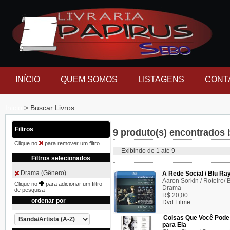
INÍCIO
QUEM SOMOS
LISTAGENS
CONT
Inicio
> Buscar Livros
Filtros
9 produto(s) encontrados 
Clique no
para remover um filtro
Exibindo de 1 até 9
Filtros selecionados
Drama (Gênero)
A Rede Social / Blu Ra
Aaron Sorkin / Roteiro/ 
Clique no
para adicionar um filtro
Drama
de pesquisa
R$ 20,00
ordenar por
Dvd Filme
Coisas Que Você Pode 
para Ela