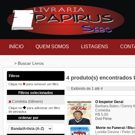
INÍCIO
QUEM SOMOS
LISTAGENS
CONT
Inicio
> Buscar Livros
Filtros
4 produto(s) encontrados 
Clique no
para remover um filtro
Exibindo de 1 até 4
Filtros selecionados
Comédia (Gênero)
O Inspetor Geral
Barbara Bates / Danny K
Clique no
para adicionar um filtro
Comédia
de pesquisa
R$ 5,00
ordenar por
Dvd Filme
Morte no Funeral / Blu
Loretta Devine / Peter D