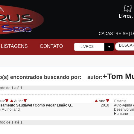
CADASTRE-SE
L
|
LISTAGENS
CONTATO
LIVROS
▼
+Tom Mu
ro(s) encontrados buscando por: autor:
o de 1 até 1
tulo
Autor
Ano
Estante
samento Saudável / Como Pegar Limão Q..
2010
Auto-Ajuda 
 Mulholland
Desenvolvi
Humano
o de 1 até 1