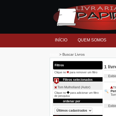
INÍCIO
QUEM SOMOS
Inicio
> Buscar Livros
Filtros
1 liv
Clique no
para remover um filtro
Exibind
Filtros selecionados
Tom Mulholland (Autor)
Ti
Pen
Clique no
para adicionar um filtro
Tom
de pesquisa
ordenar por
Exibind