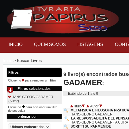
INÍCIO
QUEM SOMOS
LISTAGENS
CONT
Inicio
> Buscar Livros
Filtros
9 livro(s) encontrados bu
GADAMER
Clique no
para remover um filtro
;
Filtros selecionados
Exibindo de 1 até 9
HANS GEORG GADAMER
(Autor)
Titulo
Autor
Clique no
para adicionar um filtro
METAFISICA E FILOSOFIA PRATICA 
de pesquisa
HANS-GEORG GADAMER
ordenar por
LA RESPONSABILITÀ DEL PENSARE
HANS-GEORG GADAMER ( A CURA D
SCRITTI SU PARMENIDE