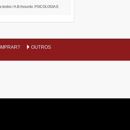
 textos / A.B Assunto: PSICOLOGIA E
OMPRAR?
OUTROS