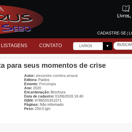
CADASTRE-SE
L
|
LISTAGENS
CONTATO
LIVROS
▼
ta para seus momentos de crise
Autor:
alexandre coimbra amaral
Editora:
Paidos
Estante:
Psicologia
Ano:
2020
Encardenação:
Brochura
Data de cadastro:
01/06/2026 16:40
ISBN:
9786555351071
Páginas:
Não informado
Peso:
250.0 (gr)