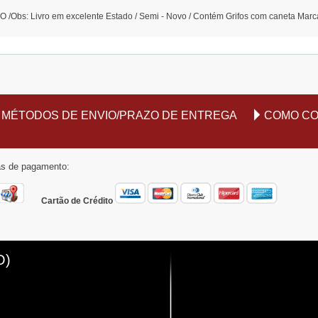
Obs: Livro em excelente Estado / Semi - Novo / Contém Grifos com caneta Marca
MÉTODOS DE ENVIO/PRAZO DE ENTREGA
COMO C
mas de pagamento:
Cartão de Crédito
O)