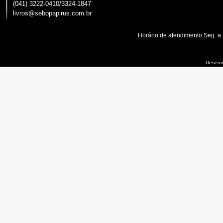
(041) 3222-0410/3324-1847
livros@sebopapirus.com.br
Horário de atendimento Seg. a
Desenvo