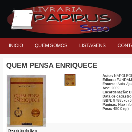
INÍCIO
QUEM SOMOS
LISTAGENS
CONT
QUEM PENSA ENRIQUECE
Autor:
NAPOLEON
Editora:
FUNDAM
Estante:
Auto-Aj
Ano:
2009
Encardenação:
B
Data de cadastro
ISBN:
978857676
Páginas:
Não inf
Peso:
450.0 (gr)