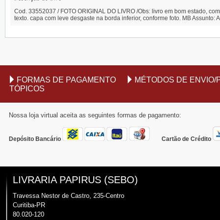
Cod. 33552037 / FOTO ORIGINAL DO LIVRO /Obs: livro em bom estado, com b
texto. capa com leve desgaste na borda inferior, conforme foto. MB Assunt
FORMAS DE PAGAMENTO
MÉTODOS DE ENVIO/
TÓPICOS
Nossa loja virtual aceita as seguintes formas de pagamento:
Depósito Bancário
Cartão de Crédito
LIVRARIA PAPIRUS (SEBO)
Travessa Nestor de Castro, 235-Centro
Curitiba-PR
80.020-120