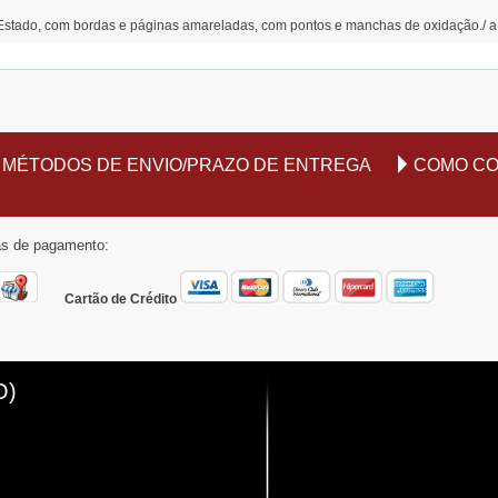
Estado, com bordas e páginas amareladas, com pontos e manchas de oxidação./ a
MÉTODOS DE ENVIO/PRAZO DE ENTREGA
COMO C
mas de pagamento:
Cartão de Crédito
O)