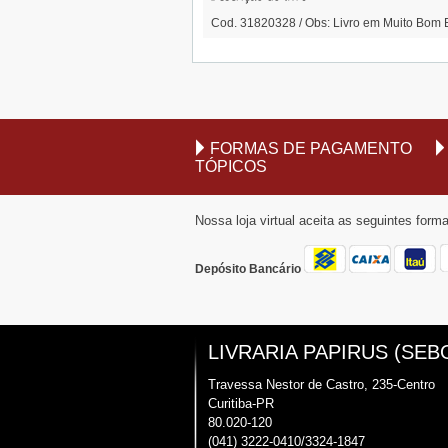
Cod. 31820328 / Obs: Livro em Muito Bom 
FORMAS DE PAGAMENTO
TÓPICOS
Nossa loja virtual aceita as seguintes for
Depósito Bancário
LIVRARIA PAPIRUS (SEB
Travessa Nestor de Castro, 235-Centro
Curitiba-PR
80.020-120
(041) 3222-0410/3324-1847