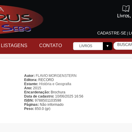
CADASTRE-SE
L
|
LISTAGENS
CONTATO
LIVROS
▼
Autor:
FLAVIO MORGENSTERN
Editora:
RECORD
Estante:
História e Geografia
Ano:
2015
Encardenação:
Brochura
Data de cadastro:
10/06/2025 16:56
ISBN:
9788501103598
Páginas:
Não informado
Peso:
850.0 (gr)