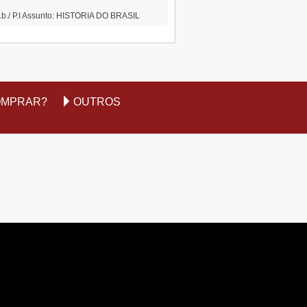
.b./ P.I Assunto: HISTORIA DO BRASIL
OMPRAR?
OUTROS