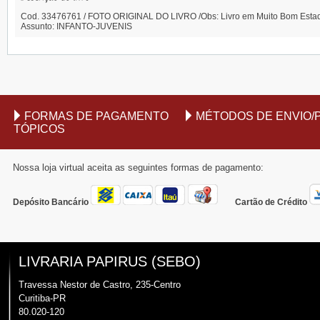
Cod. 33476761 / FOTO ORIGINAL DO LIVRO /Obs: Livro em Muito Bom Estado;
Assunto: INFANTO-JUVENIS
FORMAS DE PAGAMENTO
MÉTODOS DE ENVIO/
TÓPICOS
Nossa loja virtual aceita as seguintes formas de pagamento:
Depósito Bancário
Cartão de Crédito
LIVRARIA PAPIRUS (SEBO)
Travessa Nestor de Castro, 235-Centro
Curitiba-PR
80.020-120