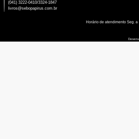
(041) 3222-0410/3324-1847
livros@sebopapirus.com.br
Horário de atendimento Seg. a
Desenvo