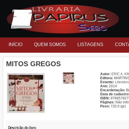
INÍCIO
QUEM SOMOS
LISTAGENS
CONT
MITOS GREGOS
Autor:
ERIC A. K
Editora:
MARTIN
Estante:
Literatur
Ano:
2014
Encardenação:
B
Data de cadastro
ISBN:
978857827
Páginas:
Não inf
Peso:
720.0 (gr)