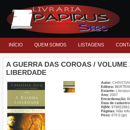
INÍCIO
QUEM SOMOS
LISTAGENS
CONT
A GUERRA DAS COROAS / VOLUME 2
LIBERDADE
Autor:
CHRISTIA
Editora:
BERTRA
Estante:
Literatur
Ano:
2007
Encardenação:
B
Data de cadastro
ISBN:
978852861
Páginas:
Não inf
Peso:
670.0 (gr)