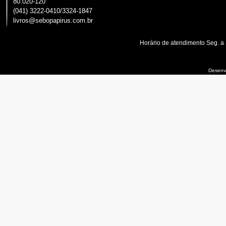
80.020-120
(041) 3222-0410/3324-1847
livros@sebopapirus.com.br
Horário de atendimento Seg. a
Desenvo