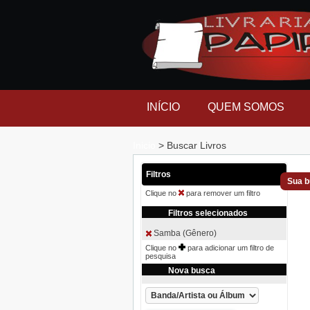
INÍCIO
QUEM SOMOS
Inicio
> Buscar Livros
Filtros
Sua b
Clique no
para remover um filtro
Filtros selecionados
Samba (Gênero)
Clique no
para adicionar um filtro de
pesquisa
Nova busca