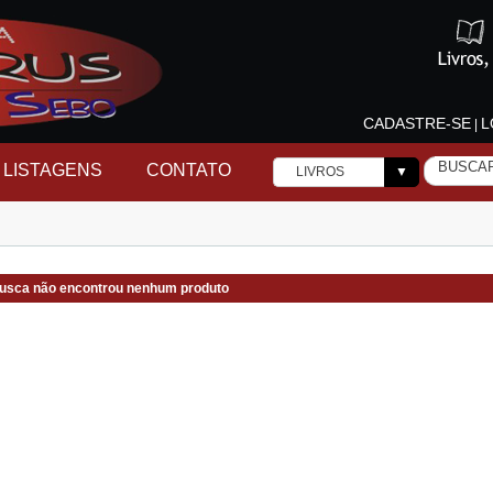
CADASTRE-SE
L
|
LISTAGENS
CONTATO
LIVROS
▼
usca não encontrou nenhum produto