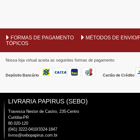
FORMAS DE PAGAMENTO
MÉTODOS DE ENVIO/
TÓPICOS
Nossa loja virtual aceita as seguintes formas de pagamento:
Depósito Bancário
Cartão de Crédito
LIVRARIA PAPIRUS (SEBO)
Travessa Nestor de Castro, 235-Centro
Curitiba-PR
80.020-120
(041) 3222-0410/3324-1847
livros@sebopapirus.com.br