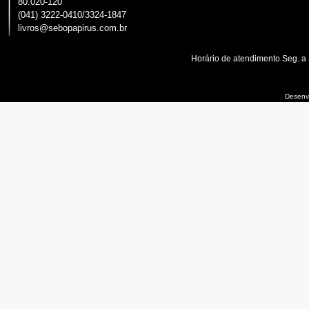
80.020-120
(041) 3222-0410/3324-1847
livros@sebopapirus.com.br
Horário de atendimento Seg. a
Desenvo