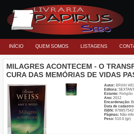
INÍCIO
QUEM SOMOS
LISTAGENS
CONT
MILAGRES ACONTECEM - O TRAN
CURA DAS MEMÓRIAS DE VIDAS P
Autor:
BRIAN WEI
Editora:
SEXTAN
Estante:
Religião
Ano:
2012
Encardenação:
B
Data de cadastro
ISBN:
978857542
Páginas:
Não inf
Peso:
510.0 (gr)